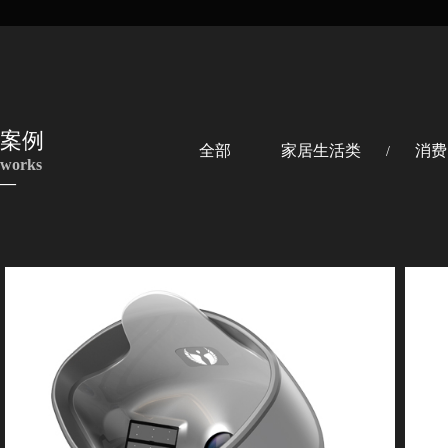
案例
全部
家居生活类
消费
/
works
—