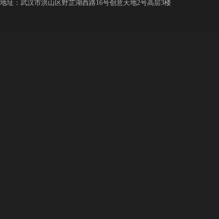
地址：武汉市洪山区野芷湖西路16号创意天地2号高层3楼